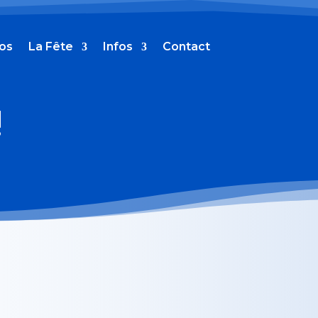
tos
La Fête
Infos
Contact
!